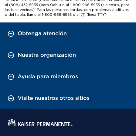
al (808) 432-5955 (para Oahu) o al 1-800-966-5955 (sin costo, para
las islas vecinas). Para las personas sordas, con problemas auditivos
o del habla, llame al 1-800-966-5955 o al
711
(línea TTY).
Obtenga atención
Nuestra organización
Ayuda para miembros
Visite nuestros otros sitios