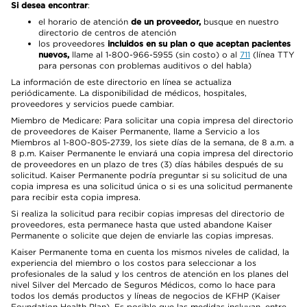
Si desea encontrar
:
el horario de atención
de un proveedor,
busque en nuestro
directorio de centros de atención
los proveedores
incluidos en su plan o que aceptan pacientes
nuevos,
llame al 1-800-966-5955 (sin costo) o al
711
(línea TTY
para personas con problemas auditivos o del habla)
La información de este directorio en línea se actualiza
periódicamente. La disponibilidad de médicos, hospitales,
proveedores y servicios puede cambiar.
Miembro de Medicare: Para solicitar una copia impresa del directorio
de proveedores de Kaiser Permanente, llame a Servicio a los
Miembros al 1-800-805-2739, los siete días de la semana, de 8 a.m. a
8 p.m. Kaiser Permanente le enviará una copia impresa del directorio
de proveedores en un plazo de tres (3) días hábiles después de su
solicitud. Kaiser Permanente podría preguntar si su solicitud de una
copia impresa es una solicitud única o si es una solicitud permanente
para recibir esta copia impresa.
Si realiza la solicitud para recibir copias impresas del directorio de
proveedores, esta permanece hasta que usted abandone Kaiser
Permanente o solicite que dejen de enviarle las copias impresas.
Kaiser Permanente toma en cuenta los mismos niveles de calidad, la
experiencia del miembro o los costos para seleccionar a los
profesionales de la salud y los centros de atención en los planes del
nivel Silver del Mercado de Seguros Médicos, como lo hace para
todos los demás productos y líneas de negocios de KFHP (Kaiser
Foundation Health Plan). Es posible que las medidas incluyan, entre