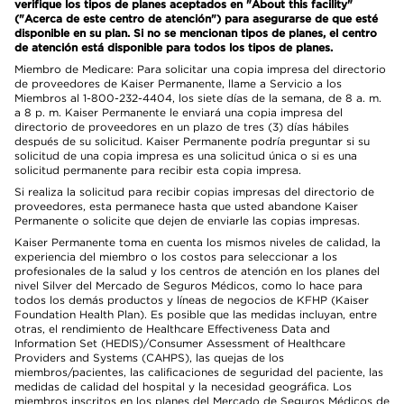
verifique los tipos de planes aceptados en "About this facility"
("Acerca de este centro de atención") para asegurarse de que esté
disponible en su plan. Si no se mencionan tipos de planes, el centro
de atención está disponible para todos los tipos de planes.
Miembro de Medicare: Para solicitar una copia impresa del directorio
de proveedores de Kaiser Permanente, llame a Servicio a los
Miembros al 1-800-232-4404, los siete días de la semana, de 8 a. m.
a 8 p. m. Kaiser Permanente le enviará una copia impresa del
directorio de proveedores en un plazo de tres (3) días hábiles
después de su solicitud. Kaiser Permanente podría preguntar si su
solicitud de una copia impresa es una solicitud única o si es una
solicitud permanente para recibir esta copia impresa.
Si realiza la solicitud para recibir copias impresas del directorio de
proveedores, esta permanece hasta que usted abandone Kaiser
Permanente o solicite que dejen de enviarle las copias impresas.
Kaiser Permanente toma en cuenta los mismos niveles de calidad, la
experiencia del miembro o los costos para seleccionar a los
profesionales de la salud y los centros de atención en los planes del
nivel Silver del Mercado de Seguros Médicos, como lo hace para
todos los demás productos y líneas de negocios de KFHP (Kaiser
Foundation Health Plan). Es posible que las medidas incluyan, entre
otras, el rendimiento de Healthcare Effectiveness Data and
Information Set (HEDIS)/Consumer Assessment of Healthcare
Providers and Systems (CAHPS), las quejas de los
miembros/pacientes, las calificaciones de seguridad del paciente, las
medidas de calidad del hospital y la necesidad geográfica. Los
miembros inscritos en los planes del Mercado de Seguros Médicos de