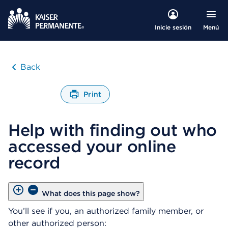
Menú
Inicie sesión
Back
Print
A
b
Help with finding out who
r
e
accessed your online
u
n
record
C
u
a
What does this page show?
d
r
You’ll see if you, an authorized family member, or
o
other authorized person:
d