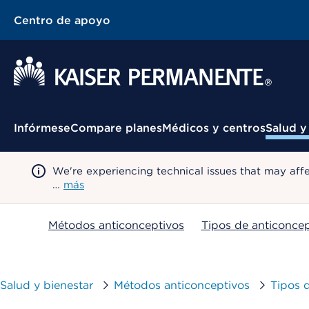
Centro de apoyo
Menú contextual
Infórmese
Compare planes
Médicos y centros
Salud y
We're experiencing technical issues that may aff
…
más
Métodos anticonceptivos
Tipos de anticoncep
Salud y bienestar
Métodos anticonceptivos
Tipos 