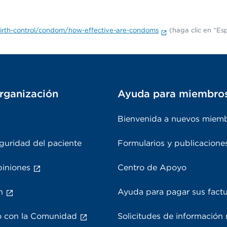
irth-control/condom/how-effective-are-condoms
(haga clic en “Esp
rganización
Ayuda para miembro
Bienvenida a nuevos miem
guridad del paciente
Formularios y publicacione
piniones
Centro de Apoyo
n
Ayuda para pagar sus fact
 con la Comunidad
Solicitudes de información