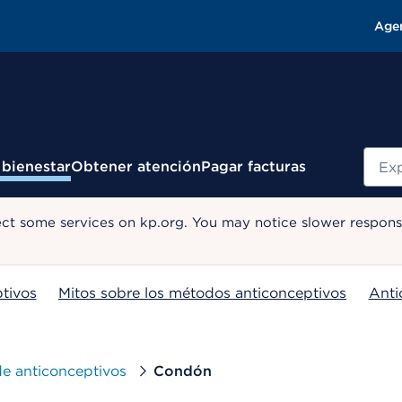
Age
Busc
 bienestar
Obtener atención
Pagar facturas
ect some services on kp.org. You may notice slower response
tivos
Mitos sobre los métodos anticonceptivos
Anti
de anticonceptivos
Condón