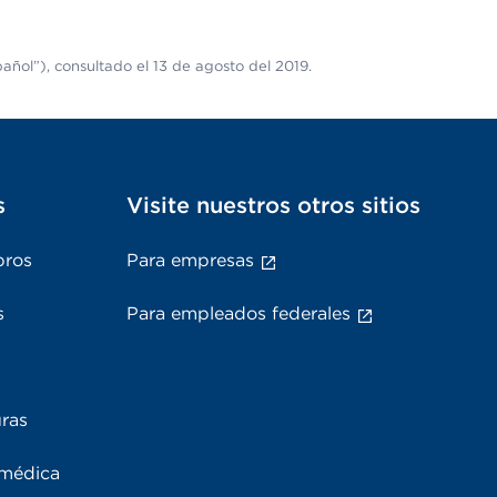
añol”), consultado el 13 de agosto del 2019.
s
Visite nuestros otros sitios
bros
Para empresas
s
Para empleados federales
uras
 médica