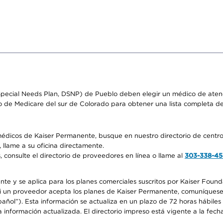
pecial Needs Plan, DSNP) de Pueblo deben elegir un médico de atenci
o de Medicare del sur de Colorado para obtener una lista completa d
médicos de Kaiser Permanente, busque en nuestro directorio de centro
 llame a su oficina directamente.
consulte el directorio de proveedores en línea o llame al
303-338-4
nte y se aplica para los planes comerciales suscritos por Kaiser Found
 si un proveedor acepta los planes de Kaiser Permanente, comuníquese
pañol”). Esta información se actualiza en un plazo de 72 horas hábile
 información actualizada. El directorio impreso está vigente a la fech