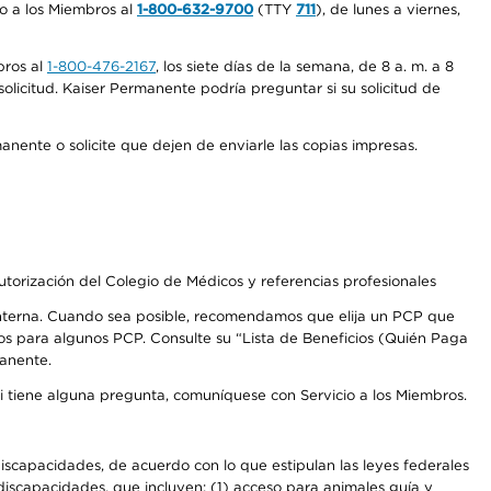
io a los Miembros al
1-800-632-9700
(TTY
711
), de lunes a viernes,
bros al
1-800-476-2167
, los siete días de la semana, de 8 a. m. a 8
olicitud. Kaiser Permanente podría preguntar si su solicitud de
anente o solicite que dejen de enviarle las copias impresas.
autorización del Colegio de Médicos y referencias profesionales
 interna. Cuando sea posible, recomendamos que elija un PCP que
os para algunos PCP. Consulte su “Lista de Beneficios (Quién Paga
manente.
Si tiene alguna pregunta, comuníquese con Servicio a los Miembros.
iscapacidades, de acuerdo con lo que estipulan las leyes federales
iscapacidades, que incluyen: (1) acceso para animales guía y