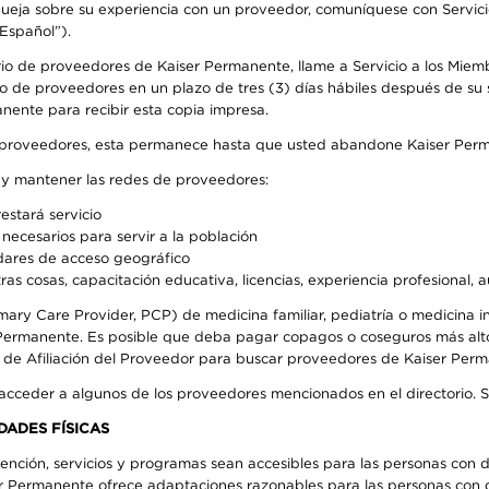
 queja sobre su experiencia con un proveedor, comuníquese con Servic
Español”).
rio de proveedores de Kaiser Permanente, llame a Servicio a los Miem
o de proveedores en un plazo de tres (3) días hábiles después de su s
anente para recibir esta copia impresa.
o de proveedores, esta permanece hasta que usted abandone Kaiser Perm
r y mantener las redes de proveedores:
estará servicio
necesarios para servir a la población
ndares de acceso geográfico
ras cosas, capacitación educativa, licencias, experiencia profesional, 
mary Care Provider, PCP) de medicina familiar, pediatría o medicina
r Permanente. Es posible que deba pagar copagos o coseguros más alt
e de Afiliación del Proveedor para buscar proveedores de Kaiser Per
 acceder a algunos de los proveedores mencionados en el directorio. 
DADES FÍSICAS
ención, servicios y programas sean accesibles para las personas con d
ser Permanente ofrece adaptaciones razonables para las personas con d