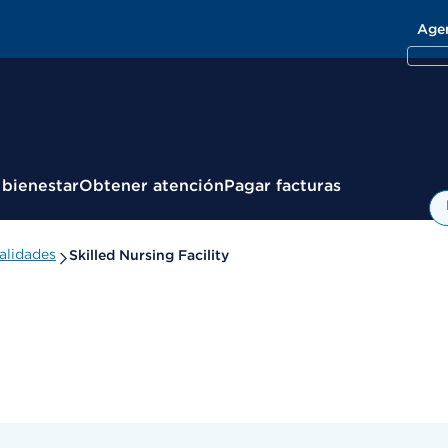
Age
 bienestar
Obtener atención
Pagar facturas
alidades
Skilled Nursing Facility