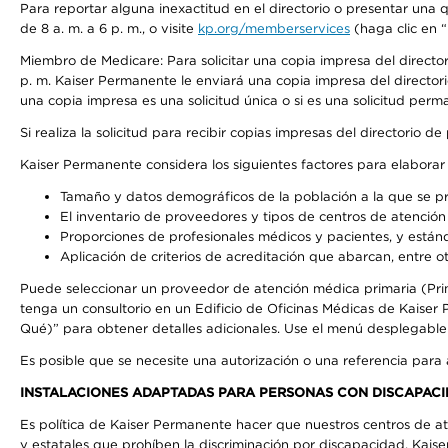
Para reportar alguna inexactitud en el directorio o presentar una
de 8 a. m. a 6 p. m., o visite
kp.org/memberservices
(haga clic en “
Miembro de Medicare: Para solicitar una copia impresa del directo
p. m. Kaiser Permanente le enviará una copia impresa del directori
una copia impresa es una solicitud única o si es una solicitud perm
Si realiza la solicitud para recibir copias impresas del directori
Kaiser Permanente considera los siguientes factores para elabora
Tamaño y datos demográficos de la población a la que se pr
El inventario de proveedores y tipos de centros de atención 
Proporciones de profesionales médicos y pacientes, y está
Aplicación de criterios de acreditación que abarcan, entre ot
Puede seleccionar un proveedor de atención médica primaria (Pri
tenga un consultorio en un Edificio de Oficinas Médicas de Kaise
Qué)” para obtener detalles adicionales. Use el menú desplegabl
Es posible que se necesite una autorización o una referencia para
INSTALACIONES ADAPTADAS PARA PERSONAS CON DISCAPACI
Es política de Kaiser Permanente hacer que nuestros centros de at
y estatales que prohíben la discriminación por discapacidad. Kai