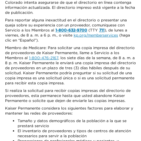
Colorado intenta asegurarse de que el directorio en línea contenga
información actualizada. El directorio impreso está vigente a la fecha
de publicación.
Para reportar alguna inexactitud en el directorio o presentar una
queja sobre su experiencia con un proveedor, comuníquese con
Servicio a los Miembros al
1-800-632-9700
(TTY
711
), de lunes a
viernes, de 8 a. m. a 6 p. m., o visite
kp.org/memberservices
(haga
clic en “Español”).
Miembro de Medicare: Para solicitar una copia impresa del directorio
de proveedores de Kaiser Permanente, llame a Servicio a los
Miembros al
1-800-476-2167
, los siete días de la semana, de 8 a. m. a
8 p. m. Kaiser Permanente le enviará una copia impresa del directorio
de proveedores en un plazo de tres (3) días hábiles después de su
solicitud. Kaiser Permanente podría preguntar si su solicitud de una
copia impresa es una solicitud única o si es una solicitud permanente
para recibir esta copia impresa.
Si realiza la solicitud para recibir copias impresas del directorio de
proveedores, esta permanece hasta que usted abandone Kaiser
Permanente o solicite que dejen de enviarle las copias impresas.
Kaiser Permanente considera los siguientes factores para elaborar y
mantener las redes de proveedores:
Tamaño y datos demográficos de la población a la que se
prestará servicio
El inventario de proveedores y tipos de centros de atención
necesarios para servir a la población
Proporciones de profesionales médicos y pacientes, y