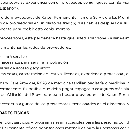
 queja sobre su experiencia con un proveedor, comuníquese con Servic
Español”).
rio de proveedores de Kaiser Permanente, llame a Servicio a los Miem
o de proveedores en un plazo de tres (3) días hábiles después de su s
anente para recibir esta copia impresa.
o de proveedores, esta permanece hasta que usted abandone Kaiser Perm
r y mantener las redes de proveedores:
estará servicio
necesarios para servir a la población
ndares de acceso geográfico
ras cosas, capacitación educativa, licencias, experiencia profesional, 
mary Care Provider, PCP) de medicina familiar, pediatría o medicina
r Permanente. Es posible que deba pagar copagos o coseguros más alt
e de Afiliación del Proveedor para buscar proveedores de Kaiser Per
 acceder a algunos de los proveedores mencionados en el directorio. 
DADES FÍSICAS
ención, servicios y programas sean accesibles para las personas con d
ser Permanente ofrece adaptaciones razonables para las personas con d