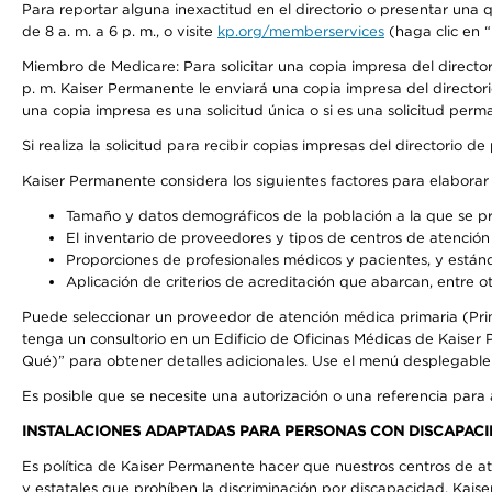
Para reportar alguna inexactitud en el directorio o presentar una
de 8 a. m. a 6 p. m., o visite
kp.org/memberservices
(haga clic en “
Miembro de Medicare: Para solicitar una copia impresa del directo
p. m. Kaiser Permanente le enviará una copia impresa del directori
una copia impresa es una solicitud única o si es una solicitud perm
Si realiza la solicitud para recibir copias impresas del directori
Kaiser Permanente considera los siguientes factores para elabora
Tamaño y datos demográficos de la población a la que se pr
El inventario de proveedores y tipos de centros de atención 
Proporciones de profesionales médicos y pacientes, y está
Aplicación de criterios de acreditación que abarcan, entre ot
Puede seleccionar un proveedor de atención médica primaria (Pri
tenga un consultorio en un Edificio de Oficinas Médicas de Kaise
Qué)” para obtener detalles adicionales. Use el menú desplegabl
Es posible que se necesite una autorización o una referencia para
INSTALACIONES ADAPTADAS PARA PERSONAS CON DISCAPACI
Es política de Kaiser Permanente hacer que nuestros centros de at
y estatales que prohíben la discriminación por discapacidad. Kai