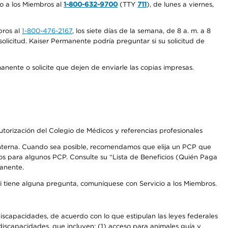
io a los Miembros al
1-800-632-9700
(TTY
711
), de lunes a viernes,
bros al
1-800-476-2167
, los siete días de la semana, de 8 a. m. a 8
olicitud. Kaiser Permanente podría preguntar si su solicitud de
anente o solicite que dejen de enviarle las copias impresas.
autorización del Colegio de Médicos y referencias profesionales
 interna. Cuando sea posible, recomendamos que elija un PCP que
os para algunos PCP. Consulte su “Lista de Beneficios (Quién Paga
manente.
Si tiene alguna pregunta, comuníquese con Servicio a los Miembros.
iscapacidades, de acuerdo con lo que estipulan las leyes federales
iscapacidades, que incluyen: (1) acceso para animales guía y