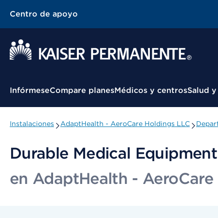
Centro de apoyo
Menú contextual
Infórmese
Compare planes
Médicos y centros
Salud y
Instalaciones
AdaptHealth - AeroCare Holdings LLC
Depart
Durable Medical Equipment
en AdaptHealth - AeroCare