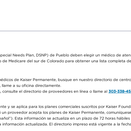
pecial Needs Plan, DSNP) de Pueblo deben elegir un médico de atenci
o de Medicare del sur de Colorado para obtener una lista completa d
médicos de Kaiser Permanente, busque en nuestro directorio de centro
 llame a su oficina directamente.
consulte el directorio de proveedores en línea o llame al
303-338-4
nte y se aplica para los planes comerciales suscritos por Kaiser Found
 si un proveedor acepta los planes de Kaiser Permanente, comuníquese
pañol”). Esta información se actualiza en un plazo de 72 horas hábile
 información actualizada. El directorio impreso está vigente a la fech