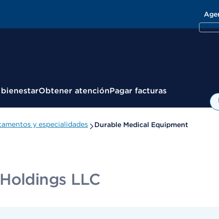
Age
 bienestar
Obtener atención
Pagar facturas
amentos y especialidades
Durable Medical Equipment
 Holdings LLC