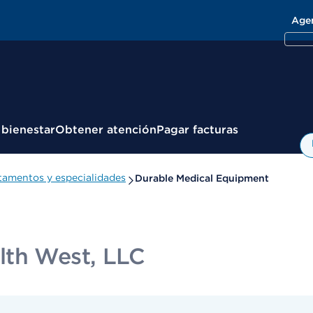
Age
 bienestar
Obtener atención
Pagar facturas
amentos y especialidades
Durable Medical Equipment
lth West, LLC