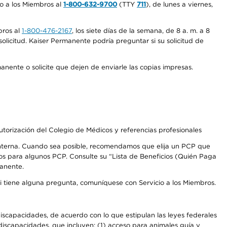
io a los Miembros al
1-800-632-9700
(TTY
711
), de lunes a viernes,
bros al
1-800-476-2167
, los siete días de la semana, de 8 a. m. a 8
olicitud. Kaiser Permanente podría preguntar si su solicitud de
anente o solicite que dejen de enviarle las copias impresas.
autorización del Colegio de Médicos y referencias profesionales
 interna. Cuando sea posible, recomendamos que elija un PCP que
os para algunos PCP. Consulte su “Lista de Beneficios (Quién Paga
manente.
Si tiene alguna pregunta, comuníquese con Servicio a los Miembros.
iscapacidades, de acuerdo con lo que estipulan las leyes federales
iscapacidades, que incluyen: (1) acceso para animales guía y