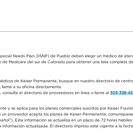
pecial Needs Plan, DSNP) de Pueblo deben elegir un médico de atenci
o de Medicare del sur de Colorado para obtener una lista completa d
médicos de Kaiser Permanente, busque en nuestro directorio de centro
 llame a su oficina directamente.
consulte el directorio de proveedores en línea o llame al
303-338-4
nte y se aplica para los planes comerciales suscritos por Kaiser Found
 si un proveedor acepta los planes de Kaiser Permanente, comuníquese
pañol”). Esta información se actualiza en un plazo de 72 horas hábile
 información actualizada. El directorio impreso está vigente a la fech