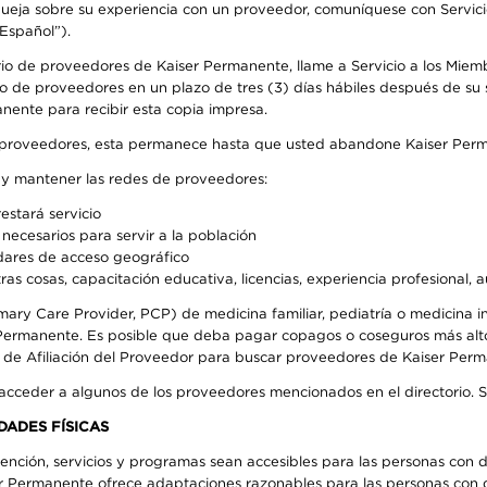
 queja sobre su experiencia con un proveedor, comuníquese con Servic
Español”).
rio de proveedores de Kaiser Permanente, llame a Servicio a los Miem
o de proveedores en un plazo de tres (3) días hábiles después de su s
anente para recibir esta copia impresa.
o de proveedores, esta permanece hasta que usted abandone Kaiser Perm
r y mantener las redes de proveedores:
estará servicio
necesarios para servir a la población
ndares de acceso geográfico
ras cosas, capacitación educativa, licencias, experiencia profesional, 
mary Care Provider, PCP) de medicina familiar, pediatría o medicina
r Permanente. Es posible que deba pagar copagos o coseguros más alt
e de Afiliación del Proveedor para buscar proveedores de Kaiser Per
 acceder a algunos de los proveedores mencionados en el directorio. 
DADES FÍSICAS
ención, servicios y programas sean accesibles para las personas con d
ser Permanente ofrece adaptaciones razonables para las personas con d