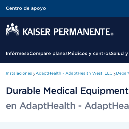
Centro de apoyo
Menú contextual
Infórmese
Compare planes
Médicos y centros
Salud y
Instalaciones
AdaptHealth - AdaptHealth West, LLC
Depart
Durable Medical Equipment
en AdaptHealth - AdaptHea