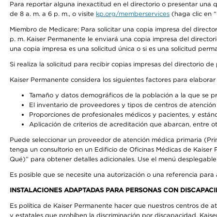
Para reportar alguna inexactitud en el directorio o presentar una
de 8 a. m. a 6 p. m., o visite
kp.org/memberservices
(haga clic en “
Miembro de Medicare: Para solicitar una copia impresa del directo
p. m. Kaiser Permanente le enviará una copia impresa del directori
una copia impresa es una solicitud única o si es una solicitud perm
Si realiza la solicitud para recibir copias impresas del directori
Kaiser Permanente considera los siguientes factores para elabora
Tamaño y datos demográficos de la población a la que se pr
El inventario de proveedores y tipos de centros de atención 
Proporciones de profesionales médicos y pacientes, y está
Aplicación de criterios de acreditación que abarcan, entre ot
Puede seleccionar un proveedor de atención médica primaria (Pri
tenga un consultorio en un Edificio de Oficinas Médicas de Kaise
Qué)” para obtener detalles adicionales. Use el menú desplegabl
Es posible que se necesite una autorización o una referencia para
INSTALACIONES ADAPTADAS PARA PERSONAS CON DISCAPACI
Es política de Kaiser Permanente hacer que nuestros centros de at
y estatales que prohíben la discriminación por discapacidad. Kai