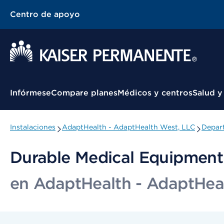
Centro de apoyo
Menú contextual
Infórmese
Compare planes
Médicos y centros
Salud y
Instalaciones
AdaptHealth - AdaptHealth West, LLC
Depart
Durable Medical Equipment
en AdaptHealth - AdaptHea