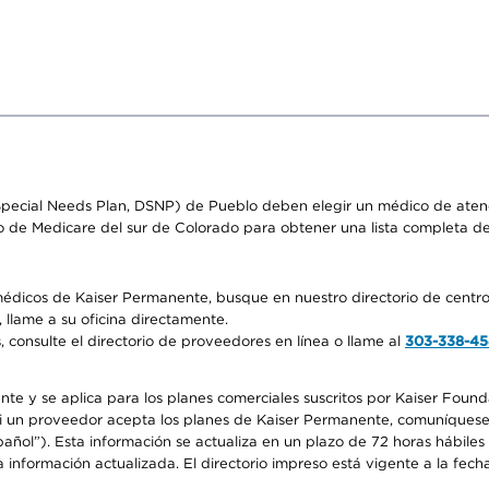
pecial Needs Plan, DSNP) de Pueblo deben elegir un médico de atenci
o de Medicare del sur de Colorado para obtener una lista completa d
médicos de Kaiser Permanente, busque en nuestro directorio de centro
 llame a su oficina directamente.
consulte el directorio de proveedores en línea o llame al
303-338-4
nte y se aplica para los planes comerciales suscritos por Kaiser Found
 si un proveedor acepta los planes de Kaiser Permanente, comuníquese
pañol”). Esta información se actualiza en un plazo de 72 horas hábile
 información actualizada. El directorio impreso está vigente a la fech