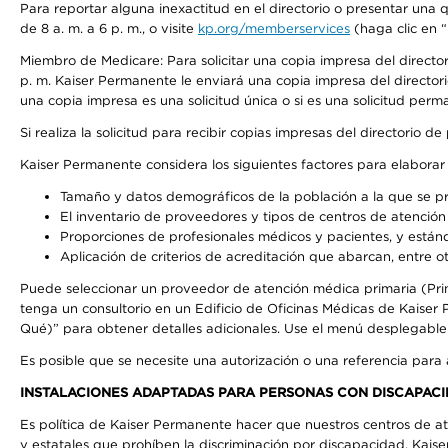
Para reportar alguna inexactitud en el directorio o presentar una
de 8 a. m. a 6 p. m., o visite
kp.org/memberservices
(haga clic en “
Miembro de Medicare: Para solicitar una copia impresa del directo
p. m. Kaiser Permanente le enviará una copia impresa del directori
una copia impresa es una solicitud única o si es una solicitud perm
Si realiza la solicitud para recibir copias impresas del directori
Kaiser Permanente considera los siguientes factores para elabora
Tamaño y datos demográficos de la población a la que se pr
El inventario de proveedores y tipos de centros de atención 
Proporciones de profesionales médicos y pacientes, y está
Aplicación de criterios de acreditación que abarcan, entre ot
Puede seleccionar un proveedor de atención médica primaria (Pri
tenga un consultorio en un Edificio de Oficinas Médicas de Kaise
Qué)” para obtener detalles adicionales. Use el menú desplegabl
Es posible que se necesite una autorización o una referencia para
INSTALACIONES ADAPTADAS PARA PERSONAS CON DISCAPACI
Es política de Kaiser Permanente hacer que nuestros centros de at
y estatales que prohíben la discriminación por discapacidad. Kai