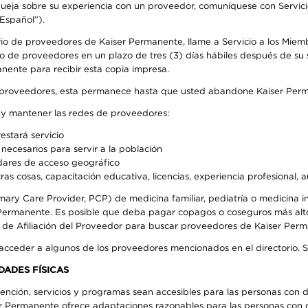
 queja sobre su experiencia con un proveedor, comuníquese con Servic
Español”).
rio de proveedores de Kaiser Permanente, llame a Servicio a los Miem
o de proveedores en un plazo de tres (3) días hábiles después de su s
anente para recibir esta copia impresa.
o de proveedores, esta permanece hasta que usted abandone Kaiser Perm
r y mantener las redes de proveedores:
estará servicio
necesarios para servir a la población
ndares de acceso geográfico
ras cosas, capacitación educativa, licencias, experiencia profesional, 
mary Care Provider, PCP) de medicina familiar, pediatría o medicina
r Permanente. Es posible que deba pagar copagos o coseguros más alt
e de Afiliación del Proveedor para buscar proveedores de Kaiser Per
 acceder a algunos de los proveedores mencionados en el directorio. 
DADES FÍSICAS
ención, servicios y programas sean accesibles para las personas con d
ser Permanente ofrece adaptaciones razonables para las personas con d