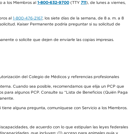
io a los Miembros al
1-800-632-9700
(TTY
711
), de lunes a viernes,
bros al
1-800-476-2167
, los siete días de la semana, de 8 a. m. a 8
olicitud. Kaiser Permanente podría preguntar si su solicitud de
anente o solicite que dejen de enviarle las copias impresas.
autorización del Colegio de Médicos y referencias profesionales
 interna. Cuando sea posible, recomendamos que elija un PCP que
os para algunos PCP. Consulte su “Lista de Beneficios (Quién Paga
manente.
Si tiene alguna pregunta, comuníquese con Servicio a los Miembros.
iscapacidades, de acuerdo con lo que estipulan las leyes federales
iscapacidades, que incluyen: (1) acceso para animales guía y