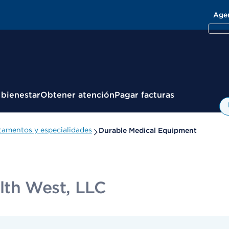
Age
 bienestar
Obtener atención
Pagar facturas
amentos y especialidades
Durable Medical Equipment
lth West, LLC